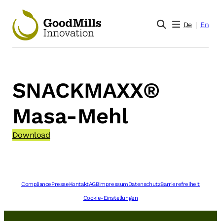
Zum
Inhalt
De
En
springen
SNACKMAXX®
Masa-Mehl
Download
Compliance
Presse
Kontakt
AGB
Impressum
Datenschutz
Barrierefreiheit
Cookie-Einstellungen