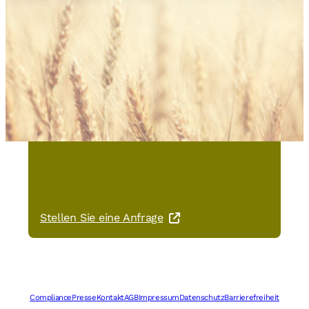
Sie haben Interesse an MASA
Taco Flour 700Y?
Stellen Sie eine Anfrage
Compliance
Presse
Kontakt
AGB
Impressum
Datenschutz
Barrierefreiheit