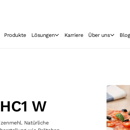
Produkte
Lösungen
Karriere
Über uns
Blo
Backhandwerk
Vision & Mission
Lebensmittelindustrie
Technologien
Qualität
Nachhaltigkeit
 HC1 W
izenmehl. Natürliche