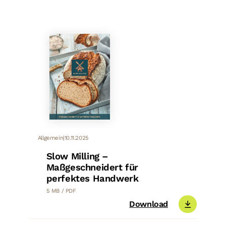
Allgemein
|
10.11.2025
Slow Milling –
Maßgeschneidert für
perfektes Handwerk
5 MB / PDF
Download