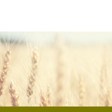
lling® Ferment´tic®?