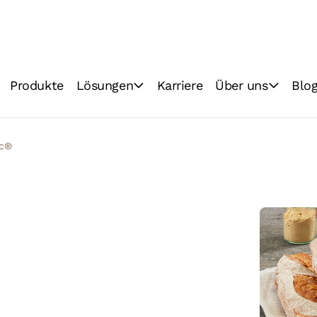
Produkte
Lösungen
Karriere
Über uns
Blo
Backhandwerk
Vision & Mission
Lebensmittelindustrie
Technologien
ic®
Qualität
Nachhaltigkeit