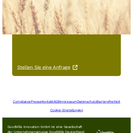
Sie haben Interesse an Slow
Milling® NATURFRISCH
Goldgranulat?
Stellen Sie eine Anfrage
Compliance
Presse
Kontakt
AGB
Impressum
Datenschutz
Barrierefreiheit
Cookie-Einstellungen
GoodMills Innovation GmbH ist eine Gesellschaft
der Unternehmensgruppe GoodMills Deutschland