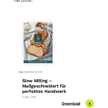
herunter:
Allgemein
|
10.11.2025
Slow Milling –
Maßgeschneidert für
perfektes Handwerk
5 MB / PDF
Download