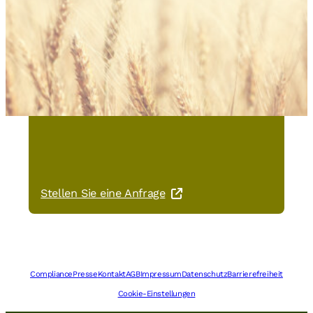
Sie haben Interesse an TITAN
Vanille-Backcreme?
Stellen Sie eine Anfrage
Compliance
Presse
Kontakt
AGB
Impressum
Datenschutz
Barrierefreiheit
Cookie-Einstellungen