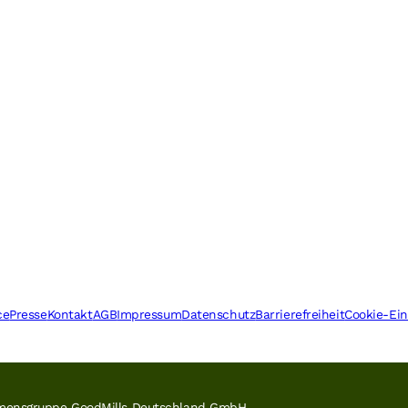
ce
Presse
Kontakt
AGB
Impressum
Datenschutz
Barrierefreiheit
Cookie-Ein
ehmensgruppe GoodMills Deutschland GmbH