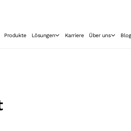
Produkte
Lösungen
Karriere
Über uns
Blo
Backhandwerk
Vision & Mission
Lebensmittelindustrie
Technologien
Qualität
Nachhaltigkeit
t