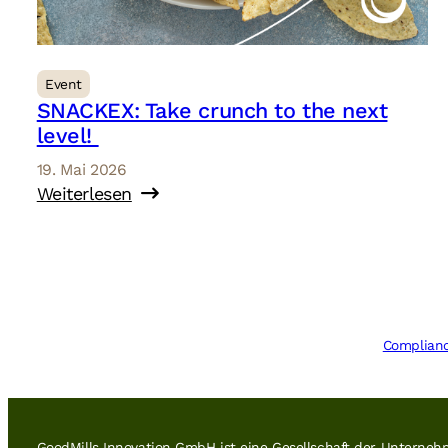
Event
SNACKEX: Take crunch to the next
level!
19. Mai 2026
Weiterlesen
Complian
GoodMills Innovation GmbH ist eine Gesellschaft der Untern