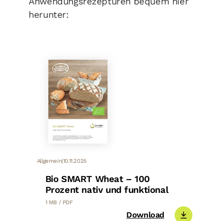
Anwendungsrezepturen bequem hier
herunter:
Allgemein
|
10.11.2025
Bio SMART Wheat – 100
Prozent nativ und funktional
1 MB / PDF
Download