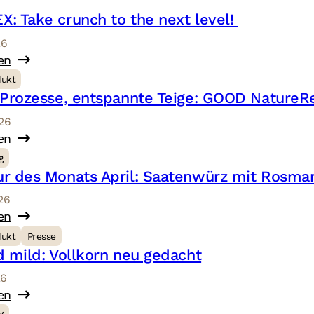
: Take crunch to the next level!
26
en
dukt
 Prozesse, entspannte Teige: GOOD NatureR
026
en
g
r des Monats April: Saatenwürz mit Rosmar
026
en
dukt
Presse
d mild: Vollkorn neu gedacht
26
en