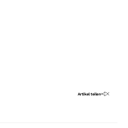
Artikel teilen
Teilen
Schließ