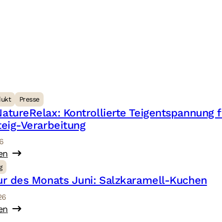
dukt
Presse
tureRelax: Kontrollierte Teigentspannung fü
eig-Verarbeitung
26
en
g
r des Monats Juni: Salzkaramell-Kuchen
26
en