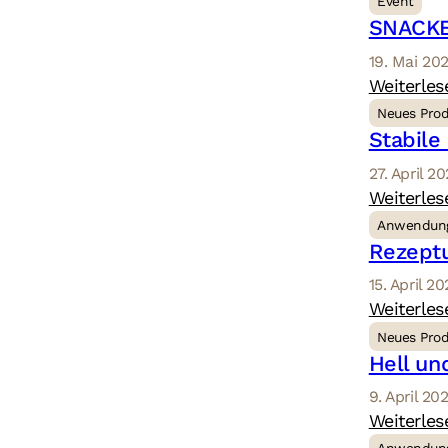
Event
SNACKEX
19. Mai 20
Weiterles
Neues Pro
Stabile
27. April 2
Weiterles
Anwendun
Rezeptu
15. April 2
Weiterles
Neues Pro
Hell un
9. April 20
Weiterles