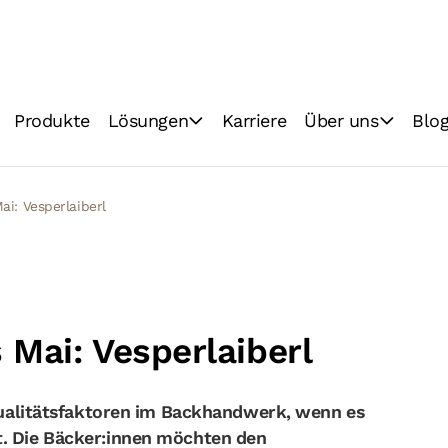
Produkte
Lösungen
Karriere
Über uns
Blo
Backhandwerk
Vision & Mission
Lebensmittelindustrie
Technologien
i: Vesperlaiberl
Qualität
Nachhaltigkeit
Mai: Vesperlaiberl
 Qualitätsfaktoren im Backhandwerk, wenn es
. Die Bäcker:innen möchten den