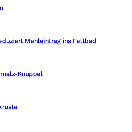
n
eduziert Mehleintrag ins Fettbad
elmalz-Knüppel
kruste