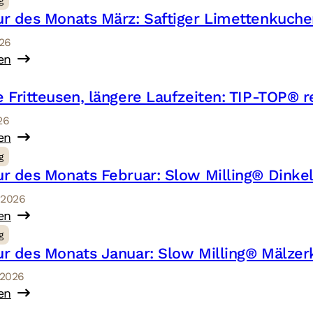
g
r des Monats März: Saftiger Limettenkuche
026
en
 Fritteusen, längere Laufzeiten: TIP-TOP® r
26
en
g
r des Monats Februar: Slow Milling® Dink
r 2026
en
g
r des Monats Januar: Slow Milling® Mälzer
 2026
en