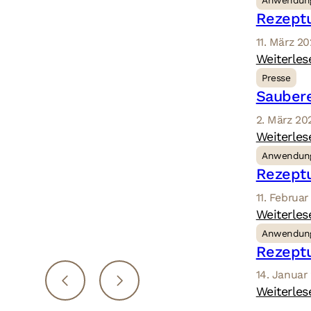
Anwendun
Rezeptu
11. März 2
Weiterles
Presse
Saubere
2. März 20
Weiterles
Anwendun
Rezeptu
11. Februa
Weiterles
Anwendun
Rezeptu
14. Januar
Weiterles